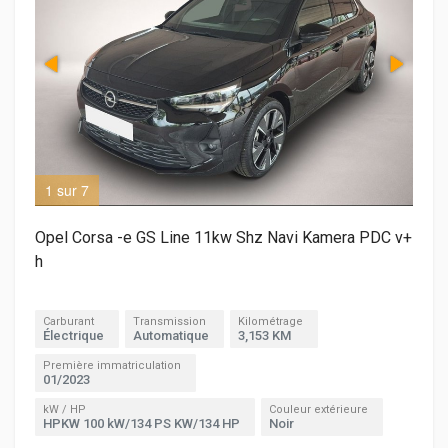
1 sur 7
2 s
Opel Corsa -e GS Line 11kw Shz Navi Kamera PDC v+
h
Carburant
Transmission
Kilométrage
Électrique
Automatique
3,153 KM
Première immatriculation
01/2023
kW / HP
Couleur extérieure
HPKW 100 kW/134 PS KW/134 HP
Noir