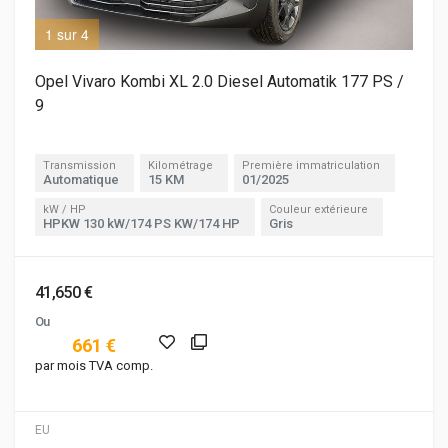
1 sur 4
2 s
Opel Vivaro Kombi XL 2.0 Diesel Automatik 177 PS /
9
Transmission
Kilométrage
Première immatriculation
Automatique
15 KM
01/2025
kW / HP
Couleur extérieure
HPKW 130 kW/174 PS KW/174 HP
Gris
41,650 €
Ou
661 €
par mois TVA comp.
EU