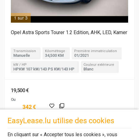
1 sur 3
2 s
Opel Astra Sports Tourer 1.2 Edition, AHK, LED, Kamer
Transmission
Kilométrage
Première immatriculation
Manuelle
34,500 KM
01/2021
kW / HP
Couleur extérieure
HPKW 107 kW/143 PS KW/143 HP
Blanc
19,500 €
Ou
342 €
par mois TVA comp.
EasyLease.lu utilise des cookies
DE
En cliquant sur « Accepter tous les cookies », vous