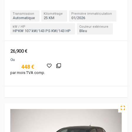
Transmission
Kilométrage
Première immatriculation
Automatique
25 KM
01/2026
kW / HP
Couleur extérieure
HPKW 107 kW/143 PS KW/143 HP
Bleu
26,900 €
Ou
448 €
par mois TVA comp.