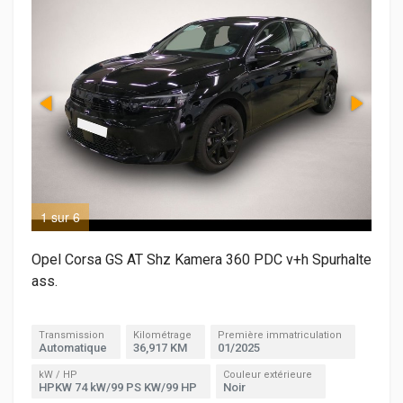
1 sur 6
2 s
Opel Corsa GS AT Shz Kamera 360 PDC v+h Spurhalte
ass.
Transmission
Kilométrage
Première immatriculation
Automatique
36,917 KM
01/2025
kW / HP
Couleur extérieure
HPKW 74 kW/99 PS KW/99 HP
Noir