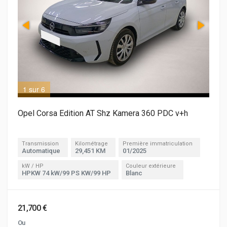
1 sur 6
2 s
Opel Corsa Edition AT Shz Kamera 360 PDC v+h
Transmission
Kilométrage
Première immatriculation
Automatique
29,451 KM
01/2025
kW / HP
Couleur extérieure
HPKW 74 kW/99 PS KW/99 HP
Blanc
21,700 €
Ou