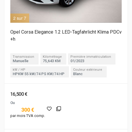
2 sur 7
3 s
Opel Corsa Elegance 1.2 LED-Tagfahrlicht Klima PDCv
+h
Transmission
Kilométrage
Première immatriculation
Manuelle
75,643 KM
01/2023
kW / HP
Couleur extérieure
HPKW 55 kW/74 PS KW/74 HP
Blanc
16,500 €
Ou
300 €
par mois TVA comp.