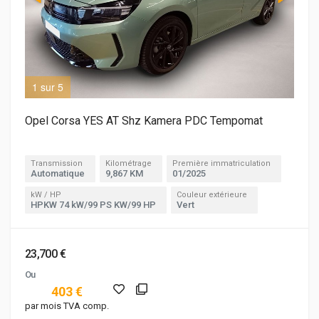
1 sur 5
3 s
Opel Corsa YES AT Shz Kamera PDC Tempomat
Transmission
Kilométrage
Première immatriculation
Automatique
9,867 KM
01/2025
kW / HP
Couleur extérieure
HPKW 74 kW/99 PS KW/99 HP
Vert
23,700 €
Ou
403 €
par mois TVA comp.