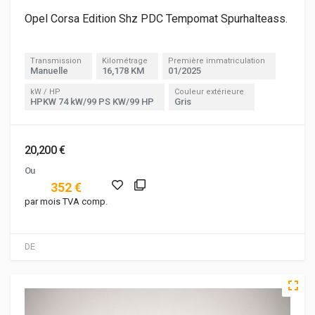
Opel Corsa Edition Shz PDC Tempomat Spurhalteass.
Transmission
Kilométrage
Première immatriculation
Manuelle
16,178 KM
01/2025
kW / HP
Couleur extérieure
HPKW 74 kW/99 PS KW/99 HP
Gris
20,200 €
Ou
352 €
par mois TVA comp.
DE