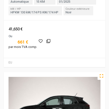
Automatique
15 KM
01/2025
kW / HP
Couleur extérieure
HPKW 130 kW/174 PS KW/174 HP
Noir
41,650 €
Ou
661 €
par mois TVA comp.
EU