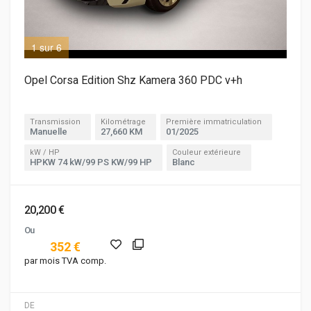
1 sur 6
2 s
Opel Corsa Edition Shz Kamera 360 PDC v+h
Transmission
Kilométrage
Première immatriculation
Manuelle
27,660 KM
01/2025
kW / HP
Couleur extérieure
HPKW 74 kW/99 PS KW/99 HP
Blanc
20,200 €
Ou
352 €
par mois TVA comp.
DE