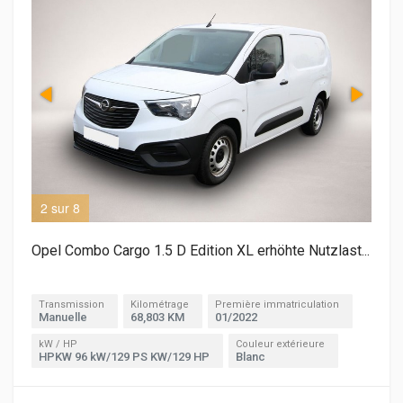
2 sur 8
3 s
Opel Combo Cargo 1.5 D Edition XL erhöhte Nutzlast...
Transmission
Kilométrage
Première immatriculation
Manuelle
68,803 KM
01/2022
kW / HP
Couleur extérieure
HPKW 96 kW/129 PS KW/129 HP
Blanc