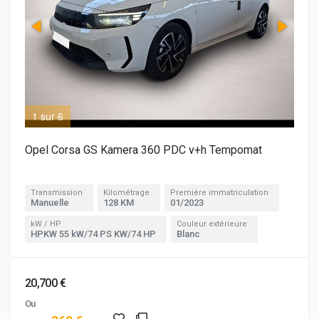
1 sur 6
2 s
Opel Corsa GS Kamera 360 PDC v+h Tempomat
Transmission
Kilométrage
Première immatriculation
Manuelle
128 KM
01/2023
kW / HP
Couleur extérieure
HPKW 55 kW/74 PS KW/74 HP
Blanc
20,700 €
Ou