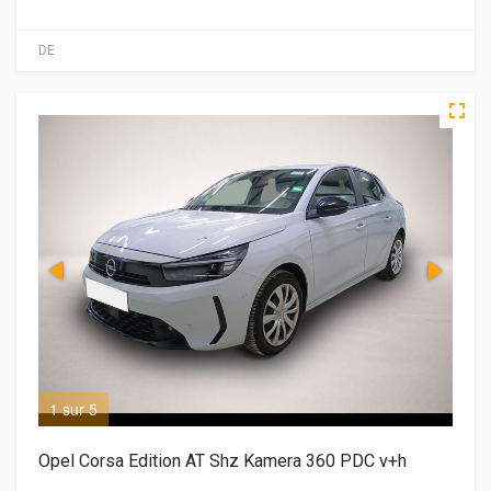
DE
1 sur 5
2 s
Opel Corsa Edition AT Shz Kamera 360 PDC v+h