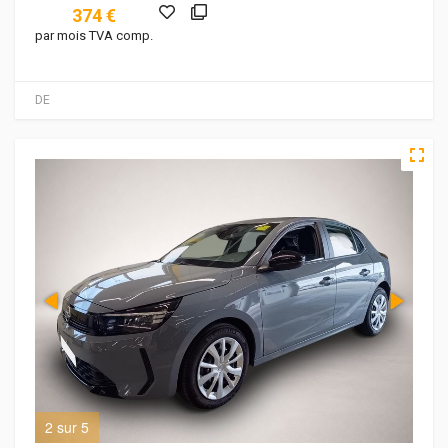
374 €
par mois TVA comp.
DE
2 sur 5
3 s