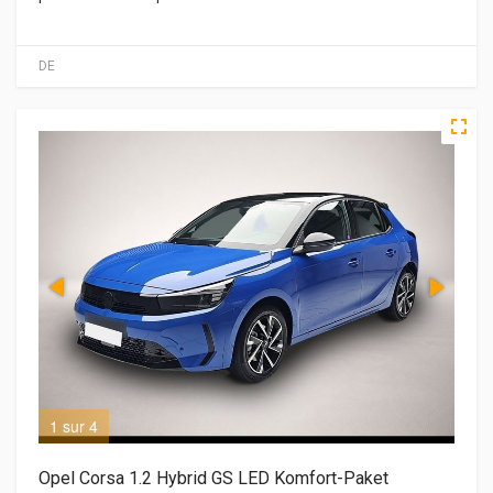
DE
1 sur 4
2 s
Opel Corsa 1.2 Hybrid GS LED Komfort-Paket