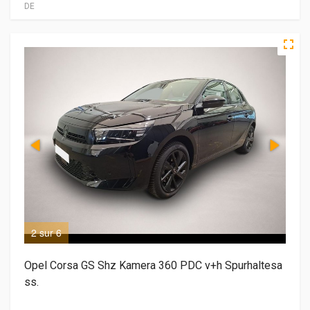
DE
2 sur 6
3 s
Opel Corsa GS Shz Kamera 360 PDC v+h Spurhaltesa
ss.