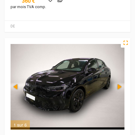
360 €
par mois TVA comp.
DE
1 sur 6
2 s