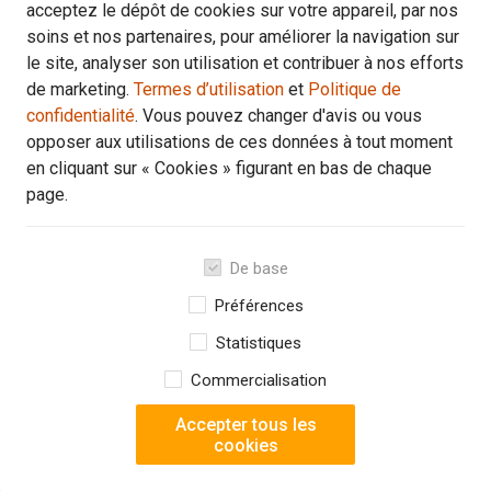
acceptez le dépôt de cookies sur votre appareil, par nos
soins et nos partenaires, pour améliorer la navigation sur
le site, analyser son utilisation et contribuer à nos efforts
de marketing.
Termes d’utilisation
et
Politique de
confidentialité
. Vous pouvez changer d'avis ou vous
opposer aux utilisations de ces données à tout moment
en cliquant sur « Cookies » figurant en bas de chaque
page.
De base
Préférences
2 sur 7
3 s
Statistiques
Commercialisation
Opel Corsa GS LED Klima Einparkhilfe el. Fenster
Accepter tous les
cookies
Transmission
Kilométrage
Style de carrosserie
Manuelle
15 KM
Sedan