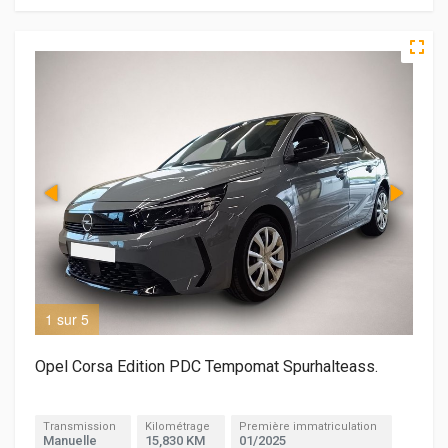
1 sur 5
2 s
Opel Corsa Edition PDC Tempomat Spurhalteass.
Transmission
Kilométrage
Première immatriculation
Manuelle
15,830 KM
01/2025