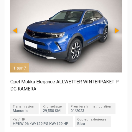
1 sur 7
2 s
Opel Mokka Elegance ALLWETTER WINTERPAKET P
DC KAMERA
Transmission
Kilométrage
Première immatriculation
Manuelle
29,550 KM
01/2023
kW / HP
Couleur extérieure
HPKW 96 kW/129 PS KW/129 HP
Bleu