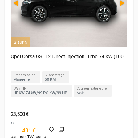
2 sur 5
3 s
Opel Corsa GS. 1.2 Direct Injection Turbo 74 kW (100
Transmission
Kilométrage
Manuelle
50 KM
kW / HP
Couleur extérieure
HPKW 74 kW/99 PS KW/99 HP
Noir
23,500 €
Ou
401 €
par mois TVA comp.