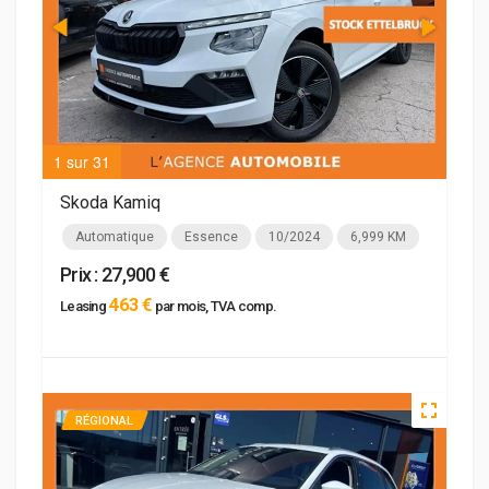
1 sur 31
2 su
Skoda Kamiq
Automatique
Essence
10/2024
6,999 KM
Prix : 27,900 €
463 €
Leasing
par mois, TVA comp.
RÉGIONAL