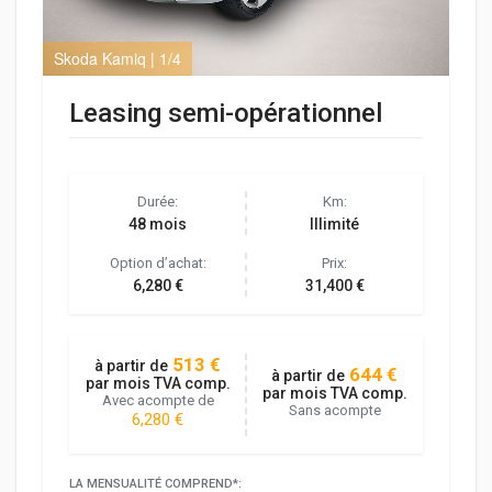
Skoda Kamiq | 1/4
Sko
Leasing semi-opérationnel
Durée:
Km:
48 mois
Illimité
Option d’achat:
Prix:
6,280 €
31,400 €
513 €
à partir de
644 €
à partir de
par mois TVA comp.
par mois TVA comp.
Avec acompte de
Sans acompte
6,280 €
LA MENSUALITÉ COMPREND*: