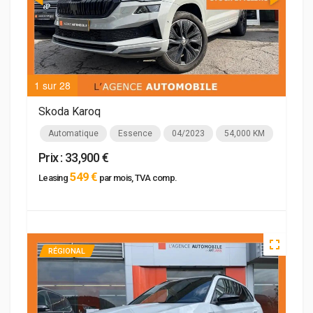
1 sur 28
2 su
Skoda Karoq
Automatique
Essence
04/2023
54,000 KM
Prix : 33,900 €
549 €
Leasing
par mois, TVA comp.
RÉGIONAL