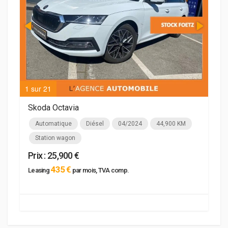
1 sur 21
2 su
Skoda Octavia
Automatique
Diésel
04/2024
44,900 KM
Station wagon
Prix : 25,900 €
435 €
Leasing
par mois, TVA comp.