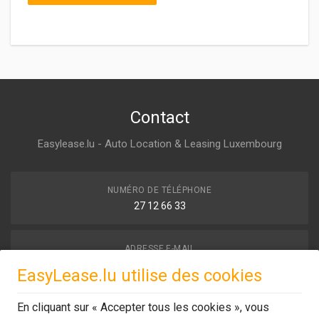
Contact
Easylease.lu - Auto Location & Leasing Luxembourg
NUMÉRO DE TÉLÉPHONE
27 12 66 33
ADRESSE E-MAIL
contact (at) easylease.lu
EasyLease.lu utilise des cookies
En cliquant sur « Accepter tous les cookies », vous
NOTRE EMPLACEMENT