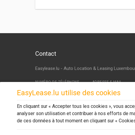
Contact
Easylease.lu - Auto Location & Leasing Luxembou
NUMÉRO DE TÉLÉPHONE
ADRESSE E-MAIL
27 12 66 33
contact (at) easylease
EasyLease.lu utilise des cookies
NOTRE EMPLACEMENT
BUREAU NORD
En cliquant sur « Accepter tous les cookies », vous accep
68, Avenue de la Liberté,
15, Hauptstrooss,
1930 Luxembourg
L-9753 Heinerscheid
analyser son utilisation et contribuer à nos efforts de ma
de ces données à tout moment en cliquant sur « Cookies