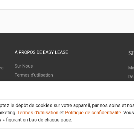
À PROPOS DE EASY LEASE
S
Sur Nous
rg
Ma
Termes d’utilisation
Ré
Politique de confidentialité
Int
.lu
Cookie
tez le dépôt de cookies sur votre appareil, par nos soins et nos 
rketing.
Termes d’utilisation
et
Politique de confidentialité
. Vous
 » figurant en bas de chaque page.