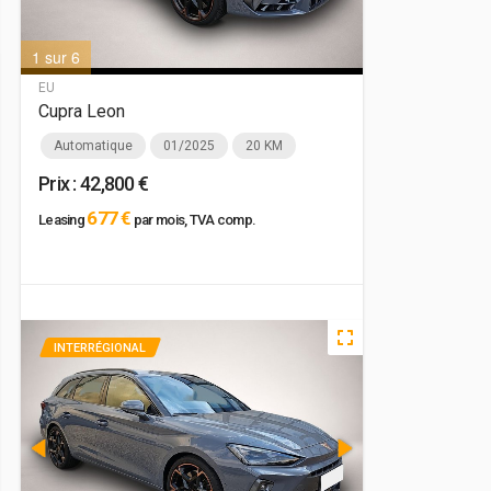
1 sur 6
2 sur 6
EU
Cupra Leon
Automatique
01/2025
20 KM
Prix : 42,800 €
677 €
Leasing
par mois, TVA comp.
INTERRÉGIONAL