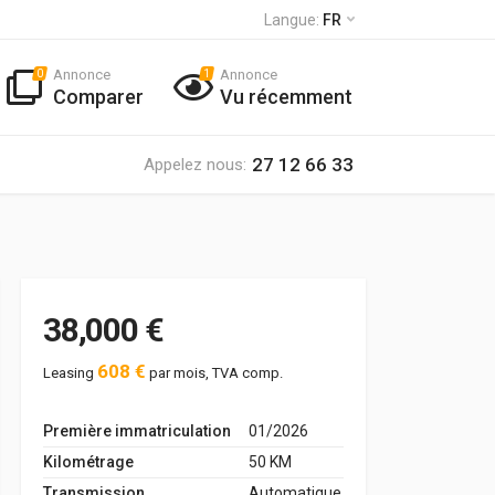
Langue:
FR
Annonce
Annonce
0
1
Comparer
Vu récemment
27 12 66 33
Appelez nous:
38,000 €
608 €
Leasing
par mois, TVA comp.
Première immatriculation
01/2026
Kilométrage
50 KM
Transmission
Automatique