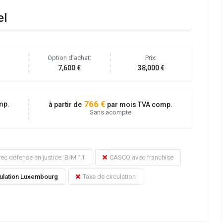
el
8 sur 8
Option d’achat:
Prix:
7,600 €
38,000 €
766 €
mp.
à partir de
par mois TVA comp.
Sans acompte
ec défense en justice: B/M 11
CASCO avec franchise
ulation Luxembourg
Taxe de circulation