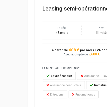
Leasing semi-opérationn
Durée:
Km:
48 mois
Illimité
608 €
à partir de
par mois TVA co
7,600 €
Avec acompte de
LA MENSUALITÉ COMPREND*:
Loyer financier
Assurance RC av
Assurance conducteur
Immatric
Entretiens
Pneumatiques