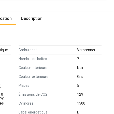
6 sur 6
ication
Description
tique
Carburant ¹
Verbrenner
Nombre de boîtes
7
6
Couleur intérieure
Noir
Couleur extérieure
Gris
)
Places
5
10
Émissions de CO2
129
 PS
Cylindrée
1500
 HP
Label énergétique
D