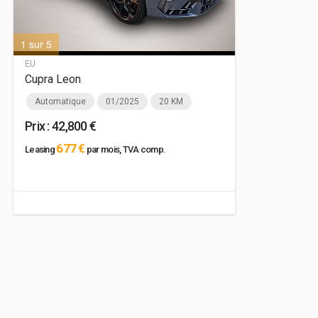
1 sur 5
2 sur 5
EU
Cupra Leon
Automatique
01/2025
20 KM
Prix : 42,800 €
677 €
Leasing
par mois, TVA comp.