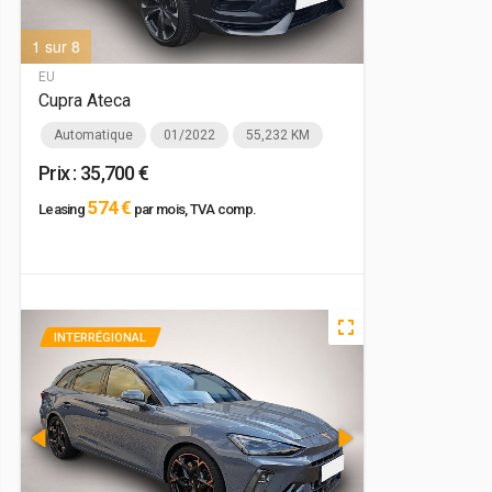
1 sur 8
2 sur 8
EU
Cupra Ateca
Automatique
01/2022
55,232 KM
Prix : 35,700 €
574 €
Leasing
par mois, TVA comp.
INTERRÉGIONAL