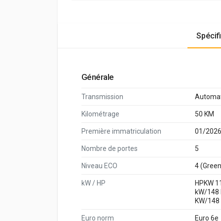
Spécif
Générale
Transmission
Automa
Kilométrage
50 KM
Première immatriculation
01/202
Nombre de portes
5
Niveau ECO
4 (Green
kW / HP
HPKW 1
kW/148
KW/148
Euro norm
Euro 6e