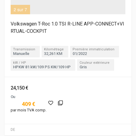
2 sur 7
3 s
Volkswagen T-Roc 1.0 TSI R-LINE APP-CONNECT+VI
RTUAL-COCKPIT
Transmission
Kilométrage
Première immatriculation
Manuelle
32,261 KM
01/2022
kW / HP
Couleur extérieure
HPKW 81 kW/109 PS KW/109 HP
Gris
24,150 €
Ou
409 €
par mois TVA comp.
DE