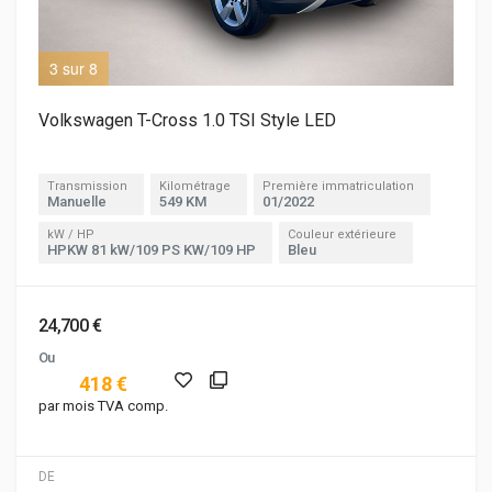
3 sur 8
4 s
Volkswagen T-Cross 1.0 TSI Style LED
Transmission
Kilométrage
Première immatriculation
Manuelle
549 KM
01/2022
kW / HP
Couleur extérieure
HPKW 81 kW/109 PS KW/109 HP
Bleu
24,700 €
Ou
418 €
par mois TVA comp.
DE