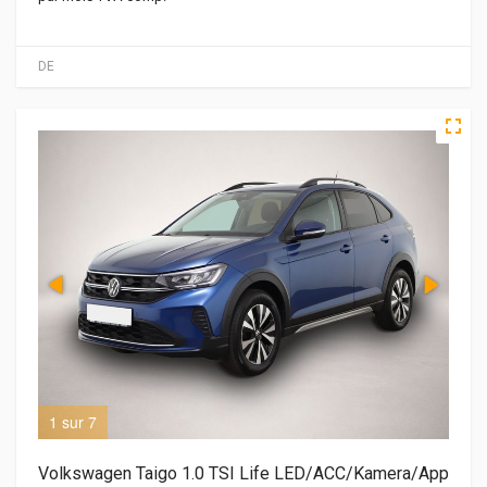
DE
1 sur 7
2 s
Volkswagen Taigo 1.0 TSI Life LED/ACC/Kamera/App