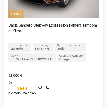
1 sur 7
2 s
Dacia Sandero Stepway Expression Kamera Tempom
at Klima
Transmission
Kilométrage
Style de carrosserie
Manuelle
36,458 KM
Sedan
kW / HP
Couleur extérieure
HPKW 74 kW/99 PS KW/99 HP
Orange
21,000 €
Ou
364 €
par mois TVA comp.