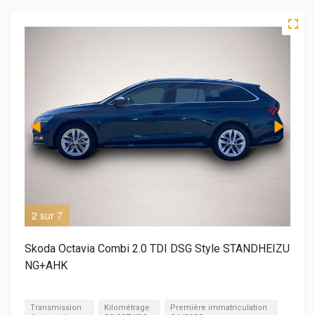
2 sur 7
3 s
Skoda Octavia Combi 2.0 TDI DSG Style STANDHEIZU
NG+AHK
Transmission
Kilométrage
Première immatriculation