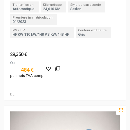
Transmission
Kilométrage
Style de carrosserie
Automatique
24,610 KM
Sedan
Première immatriculation
01/2023
kW / HP
Couleur extérieure
HPKW 110 kW/148 PS KW/148 HP
Gris
29,350 €
Ou
484 €
par mois TVA comp.
DE