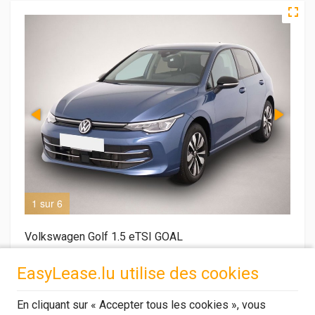
1 sur 6
2 s
Volkswagen Golf 1.5 eTSI GOAL
EasyLease.lu utilise des cookies
Transmission
Kilométrage
Style de carrosserie
Automatique
25,522 KM
Sedan
En cliquant sur « Accepter tous les cookies », vous
Première immatriculation