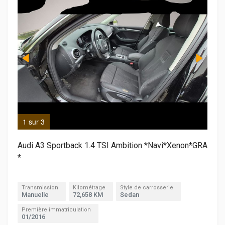
1 sur 3
2 s
Audi A3 Sportback 1.4 TSI Ambition *Navi*Xenon*GRA
*
Transmission
Kilométrage
Style de carrosserie
Manuelle
72,658 KM
Sedan
Première immatriculation
01/2016