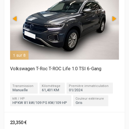
1 sur 8
2 s
Volkswagen T-Roc T-ROC Life 1.0 TSI 6-Gang
Transmission
Kilométrage
Première immatriculation
Manuelle
61,401 KM
01/2024
kW / HP
Couleur extérieure
HPKW 81 kW/109 PS KW/109 HP
Gris
23,350 €