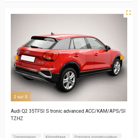
2 sur 5
3 s
Audi Q2 35TFSI S tronic advanced ACC/KAM/APS/SI
TZHZ
Transmission
Kilométrage
Première immatriculation