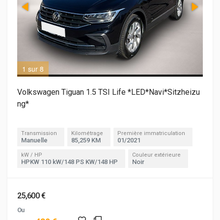
1 sur 8
2 s
Volkswagen Tiguan 1.5 TSI Life *LED*Navi*Sitzheizu
ng*
Transmission
Kilométrage
Première immatriculation
Manuelle
85,259 KM
01/2021
kW / HP
Couleur extérieure
HPKW 110 kW/148 PS KW/148 HP
Noir
25,600 €
Ou