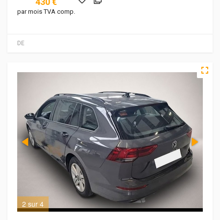
430 €
par mois TVA comp.
DE
2 sur 4
3 s