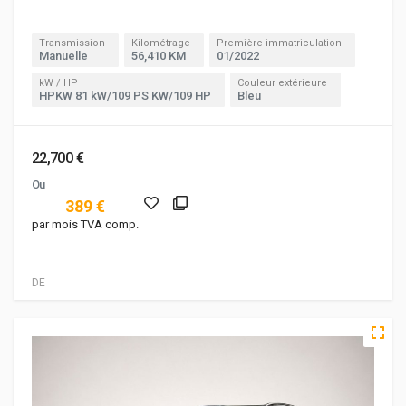
Transmission
Kilométrage
Première immatriculation
Manuelle
56,410 KM
01/2022
kW / HP
Couleur extérieure
HPKW 81 kW/109 PS KW/109 HP
Bleu
22,700 €
Ou
389 €
par mois TVA comp.
DE