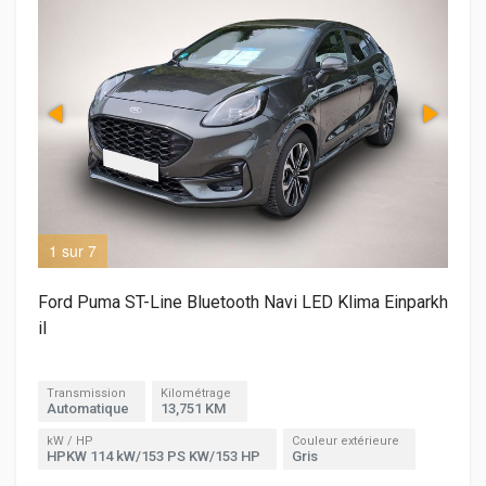
1 sur 7
2 s
Ford Puma ST-Line Bluetooth Navi LED Klima Einparkh
il
Transmission
Kilométrage
Automatique
13,751 KM
kW / HP
Couleur extérieure
HPKW 114 kW/153 PS KW/153 HP
Gris