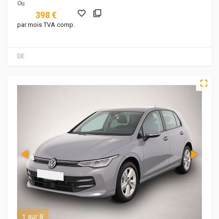
Ou
398 €
par mois TVA comp.
DE
1 sur 8
2 s