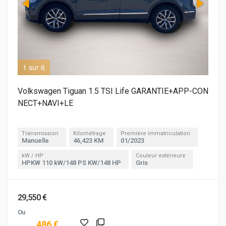
1 sur 6
2 s
Volkswagen Tiguan 1.5 TSI Life GARANTIE+APP-CON
NECT+NAVI+LE
Transmission
Kilométrage
Première immatriculation
Manuelle
46,423 KM
01/2023
kW / HP
Couleur extérieure
HPKW 110 kW/148 PS KW/148 HP
Gris
29,550 €
Ou
486 €