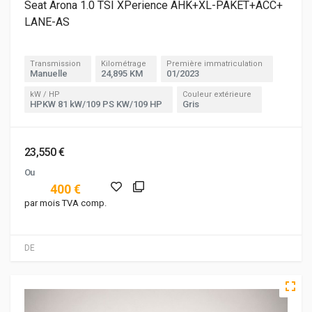
Seat Arona 1.0 TSI XPerience AHK+XL-PAKET+ACC+
LANE-AS
Transmission
Kilométrage
Première immatriculation
Manuelle
24,895 KM
01/2023
kW / HP
Couleur extérieure
HPKW 81 kW/109 PS KW/109 HP
Gris
23,550 €
Ou
400 €
par mois TVA comp.
DE