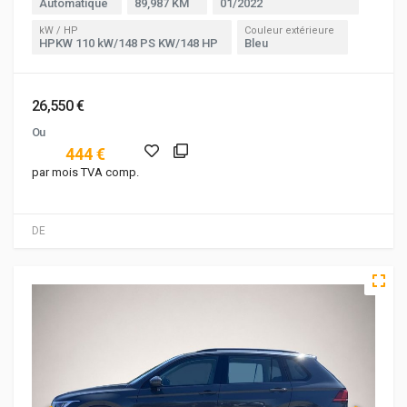
Automatique
89,987 KM
01/2022
kW / HP
Couleur extérieure
HPKW 110 kW/148 PS KW/148 HP
Bleu
26,550 €
Ou
444 €
par mois TVA comp.
DE