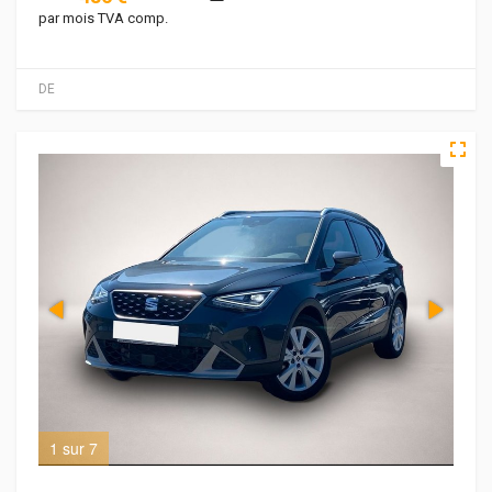
par mois TVA comp.
DE
1 sur 7
3 s