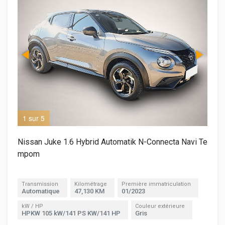
1 sur 5
3 s
Nissan Juke 1.6 Hybrid Automatik N-Connecta Navi Te
mpom
Transmission
Kilométrage
Première immatriculation
Automatique
47,130 KM
01/2023
kW / HP
Couleur extérieure
HPKW 105 kW/141 PS KW/141 HP
Gris