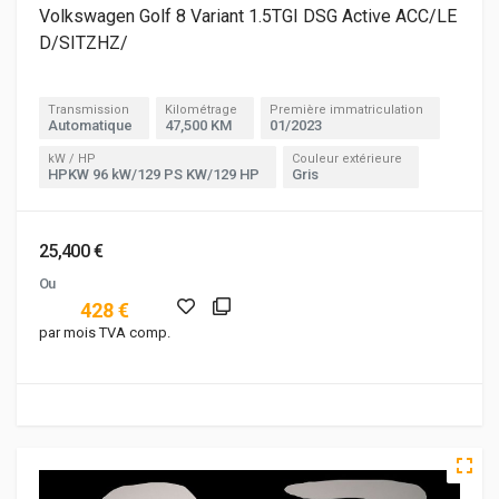
Volkswagen Golf 8 Variant 1.5TGI DSG Active ACC/LE
D/SITZHZ/
Transmission
Kilométrage
Première immatriculation
Automatique
47,500 KM
01/2023
kW / HP
Couleur extérieure
HPKW 96 kW/129 PS KW/129 HP
Gris
25,400 €
Ou
428 €
par mois TVA comp.