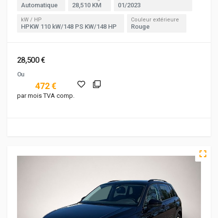
Automatique
28,510 KM
01/2023
kW / HP
Couleur extérieure
HPKW 110 kW/148 PS KW/148 HP
Rouge
28,500 €
Ou
472 €
par mois TVA comp.