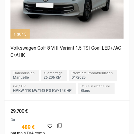
1 sur 3
2 s
Volkswagen Golf 8 VIII Variant 1.5 TSI Goal LED+/AC
C/AHK
Transmission
Kilométrage
Première immatriculation
Manuelle
26,206 KM
01/2025
kW / HP
Couleur extérieure
HPKW 110 kW/148 PS KW/148 HP
Blanc
29,700 €
Ou
489 €
par mois TVA comp.