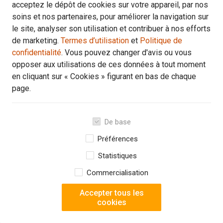
01/2025
acceptez le dépôt de cookies sur votre appareil, par nos
soins et nos partenaires, pour améliorer la navigation sur
kW / HP
Couleur extérieure
HPKW 110 kW/148 PS KW/148 HP
Bleu
le site, analyser son utilisation et contribuer à nos efforts
de marketing.
Termes d’utilisation
et
Politique de
confidentialité
. Vous pouvez changer d'avis ou vous
29,900 €
opposer aux utilisations de ces données à tout moment
Ou
en cliquant sur « Cookies » figurant en bas de chaque
492 €
page.
par mois TVA comp.
De base
Préférences
Statistiques
Commercialisation
Accepter tous les
cookies